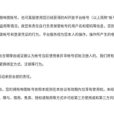
AI
册咻图账号，也可直接使用您已经获得的
开放平台帐号（以上简称
“
帐
盗用等情况，
故您有责任自行负责保管帐号的用户名和密码等信息，否
录帐号和登录凭证的行为，平台服务视为您本人的操作，操作所产生的
有合理理由或证据认为帐号当前使用者并非帐号初始注册人的，我们
将
更换绑定方式、注销等行为。
活动承担全部的责任。
有，您
的
拥有咻图帐号依照本规则
在本协议有效期内仅享有
使用权。
未
、赠与、借用、售卖、授权或租用等方式许可给第三方使用或和第三方共