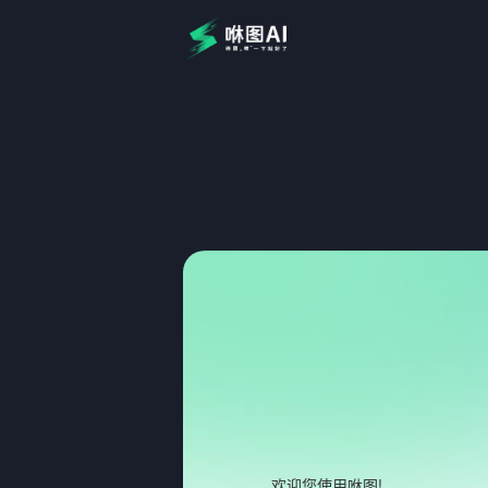
!
欢迎您使用
咻图