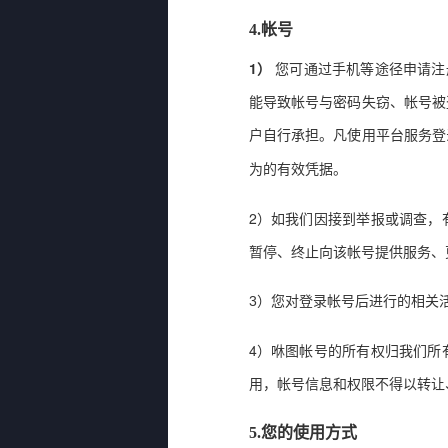
4.
帐号
1
）
您可通过手机等途径申请注
能导致帐号与密码失窃、帐号被
户自行承担。凡使用平台服务登
为的有效凭据。
2
）如我们因接到举报或调查，
暂停、终止向该帐号提供服务、
3
）您对登录帐号后进行的相关
4
）咻图帐号的所有权归我们所
用，帐号信息和权限不得以转让
5.
您的使用方式