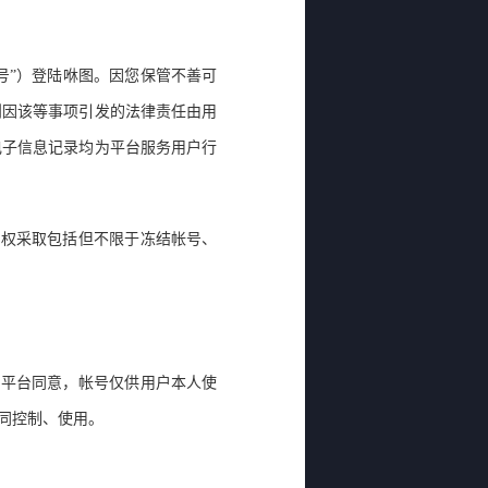
号
”
）登陆咻图
。因
您保管不善可
则因该等事项引发的法律责任由用
电子信息记录均为平台服务用户行
有权采取包括但不限于冻结帐号、
经平台同意，帐号仅供用户本人使
同控制、使用
。